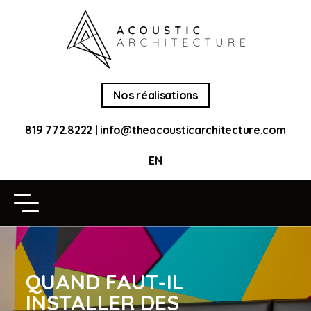
Nos réalisations
819 772.8222
|
info@theacousticarchitecture.com
EN
QUAND FAUT-IL
INSTALLER DES