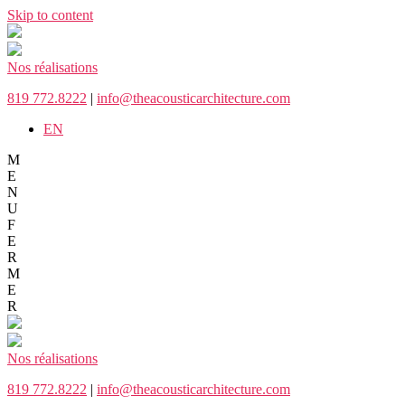
Skip to content
Nos réalisations
819 772.8222
|
info@theacousticarchitecture.com
EN
M
E
N
U
F
E
R
M
E
R
Nos réalisations
819 772.8222
|
info@theacousticarchitecture.com