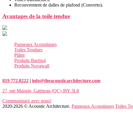
Recouvrement de dalles de plafond (Converto).
Avantages de la toile tendue
Panneaux Acoustiques
Toiles Tendues
Plâtre
Produits Barrisol
Produits Novawall
819 772.8222
|
info@theacousticarchitecture.com
27, rue Mangin, Gatineau (QC) J8Y 3L8
Communiquez avec nous!
2020-2026 © Acoustic Architecture.
Panneaux Acoustiques
Toiles T