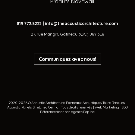
Produits Novawall
819 772.8222
|
info@theacousticarchitecture.com
27, rue Mangin, Gatineau (QC) J8Y 3L8
Communiquez avec nous!
2020-2026 © Acoustic Architecture.
Panneaux Acoustiques
Toiles Tendues
|
Acoustic Panels
Stretched Ceiling
| Tous droits réservés | Web Marketing | SEO
Référencement par
Agence Pop Inc
.