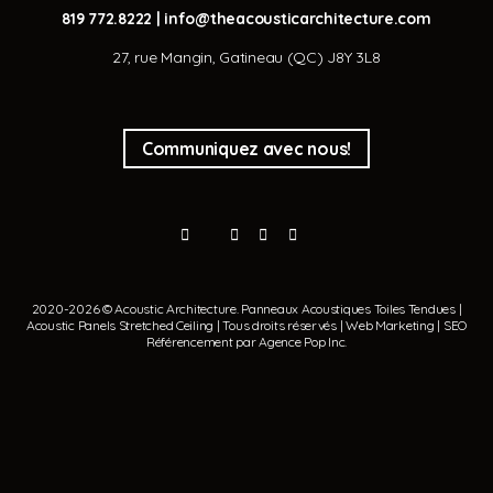
819 772.8222
|
info@theacousticarchitecture.com
27, rue Mangin, Gatineau (QC) J8Y 3L8
Communiquez avec nous!
2020-2026 © Acoustic Architecture.
Panneaux Acoustiques
Toiles Tendues
|
Acoustic Panels
Stretched Ceiling
| Tous droits réservés | Web Marketing | SEO
Référencement par
Agence Pop Inc
.