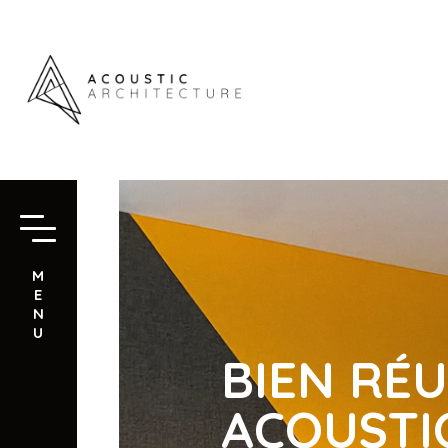
M
E
N
U
BIEN RÉU
ACOUSTI