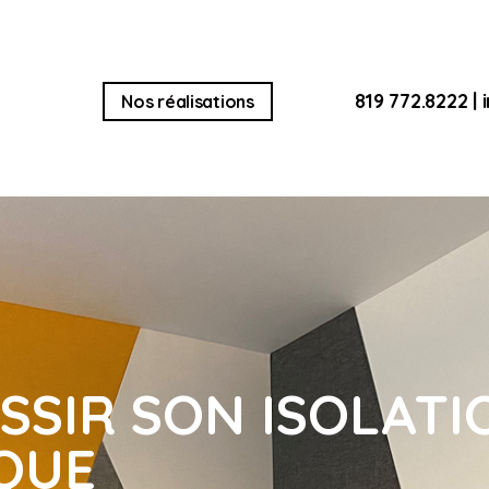
819 772.8222
|
Nos réalisations
SSIR SON ISOLATI
QUE