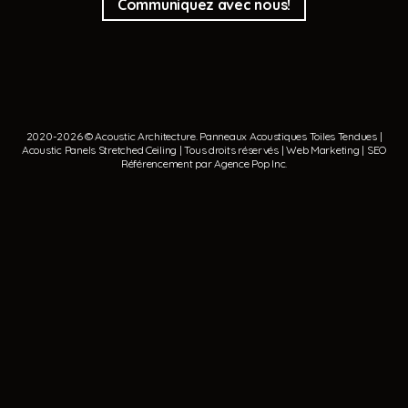
Communiquez avec nous!
2020-2026 © Acoustic Architecture.
Panneaux Acoustiques
Toiles Tendues
|
Acoustic Panels
Stretched Ceiling
| Tous droits réservés | Web Marketing | SEO
Référencement par
Agence Pop Inc
.