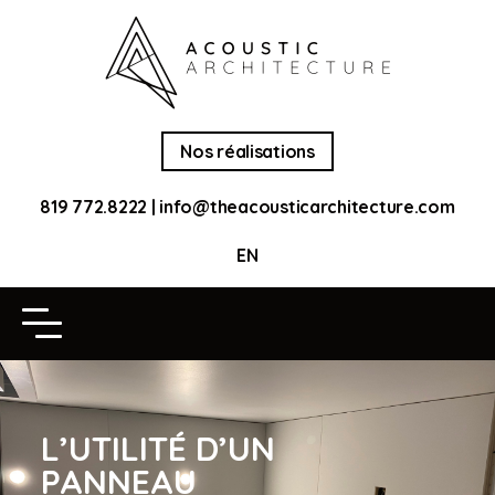
Nos réalisations
819 772.8222
|
info@theacousticarchitecture.com
EN
L’UTILITÉ D’UN
PANNEAU