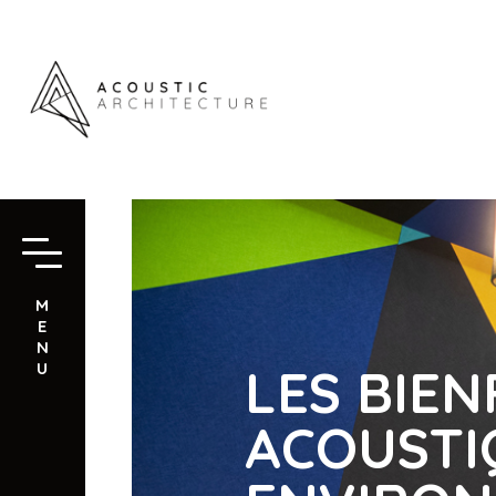
M
E
N
LES BIE
U
ACOUSTI