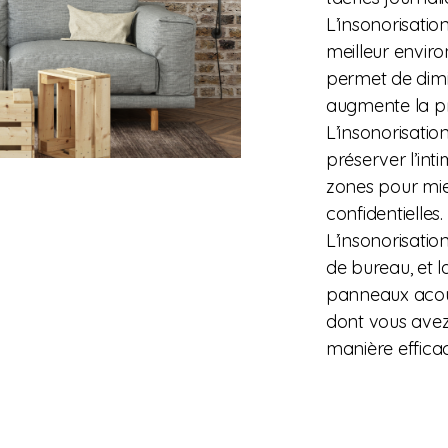
L’insonorisatio
meilleur envir
permet de dimin
augmente la pro
L’insonorisati
préserver l’int
zones pour mie
confidentielles.
L’insonorisati
de bureau, et l
panneaux acous
dont vous avez
manière effica