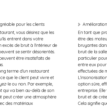
réable pour les clients
Amélioration 
taurant, vous désirez que les
En tant que pro
u’ils entrent dans votre
être des moteu
n excès de bruit à l’intérieur de
bruyantes dans
 peuvent se sentir désorientés.
bruit de la sal
euvent être insatisfaits de
particulier pou
s.
entre eux pour 
long terme d’un restaurant
effectuées de m
e que le client peut vivre et
L’insonorisatio
oyez-le ou non. Par exemple,
option sûre, e
nt qui va bien au-delà de son
entreprise. Elle
uit peut créer une atmosphère
bruit et de cré
Avec des matériaux
Cela signifie q