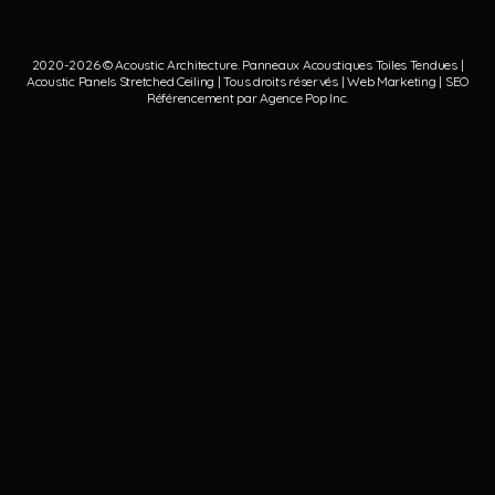
2020-2026 © Acoustic Architecture.
Panneaux Acoustiques
Toiles Tendues
|
Acoustic Panels
Stretched Ceiling
| Tous droits réservés | Web Marketing | SEO
Référencement par
Agence Pop Inc
.